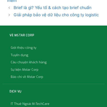
mềm
Brief là gì? Yếu tố & cách tạo brief chuẩn
Giải pháp bảo vệ dữ liệu cho công ty logistic
VỀ MSTAR CORP
Giới thiệu công ty
Tuyển dụng
Câu chuyện khách hàng
Sự kiện Mstar Corp
Báo chí về Mstar Corp
DỊCH VỤ
IT Thuê Ngoài M-TechCare