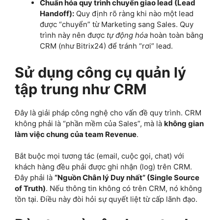
Chuẩn hóa quy trình chuyển giao lead (Lead
Handoff):
Quy định rõ ràng khi nào một lead
được “chuyển” từ Marketing sang Sales. Quy
trình này nên được
tự động hóa
hoàn toàn bằng
CRM (như Bitrix24) để tránh “rơi” lead.
Sử dụng công cụ quản lý
tập trung như CRM
Đây là giải pháp công nghệ cho vấn đề quy trình. CRM
không phải là “phần mềm của Sales”, mà là
không gian
làm việc chung của team Revenue
.
Bắt buộc mọi tương tác (email, cuộc gọi, chat) với
khách hàng đều phải được ghi nhận (log) trên CRM.
Đây phải là
“Nguồn Chân lý Duy nhất” (Single Source
of Truth)
. Nếu thông tin không có trên CRM, nó không
tồn tại. Điều này đòi hỏi sự quyết liệt từ cấp lãnh đạo.