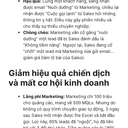
Hậu quả:
Cùng một khách hàng, sáng nhận
được email “Nuôi dưỡng” từ Marketing, chiều lại
nhận được “Cuộc gọi lạnh” từ Sales hỏi những
thông tin y hệt. Điều này gây phiền nhiễu và
cho thấy sự thiếu chuyên nghiệp.
Chồng chéo:
Marketing vẫn cố gắng “nuôi
dưỡng” một lead đã bị Sales đánh dấu là
“Không tiềm năng”. Ngược lại, Sales đang cố
“chốt” một lead mà Marketing vừa gửi email…
giảm giá (làm lộ bài của Sales).
Giảm hiệu quả chiến dịch
và mất cơ hội kinh doanh
Lãng phí Marketing:
Marketing chi 100 triệu
cho quảng cáo, mang về 500 MQLs. Nhưng do
không có quy trình chuyển giao tự động, 3 ngày
sau Sales mới nhận được file Excel và bắt đầu
gọi. Lúc này, 60% leads đã “nguội”, họ đã liên
hệ với 3 đối thủ khác. Tiền quảng cáo bị “đốt”