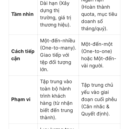
Dài hạn (Xây
(Hoàn thành
dựng thị
Tầm nhìn
quota, mục tiêu
trường, giá trị
doanh số
thương hiệu).
tháng/quý).
Một-đến-nhiều
Một-đến-một
(One-to-many).
Cách tiếp
(One-to-one)
Giao tiếp với
cận
hoặc Một-đến-
tệp đối tượng
vài người.
lớn.
Tập trung vào
Tập trung chủ
toàn bộ hành
yếu vào giai
trình khách
Phạm vi
đoạn cuối phễu
hàng (từ nhận
(Cân nhắc &
biết đến trung
Quyết định).
thành).