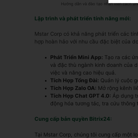
Hướng dẫn và đào tạo nhân viên cách ứng
Lập trình và phát triển tính năng mới:
Mstar Corp có khả năng phát triển các tín
hợp hoàn hảo với nhu cầu đặc biệt của d
Phát Triển Mini App:
Tạo ra các ứn
và đặc thù ngành kinh doanh của d
việc và nâng cao hiệu quả.
Tích Hợp Tổng Đài:
Quản lý cuộc gọ
Tích Hợp Zalo OA:
Mở rộng kênh liê
Tích Hợp Chat GPT 4.0:
Áp dụng tr
động hóa tương tác, tra cứu thông t
Cung cấp bản quyền Bitrix24: