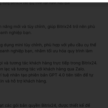
 dụng Bitrix24 vào quy trình vận hành hiệu quả
h năng mới và tùy chỉnh, giúp Bitrix24 trở nên phù
oanh nghiệp bạn.
g dụng mini tùy chỉnh, phù hợp với yêu cầu cụ thể
oanh nghiệp bạn, nhằm tối ưu hóa quy trình làm
i và tương tác khách hàng trực tiếp trong Bitrix24.
n lạc và tương tác với khách hàng qua Zalo.
í tuệ nhân tạo phiên bản GPT 4.0 tiên tiến để tự
in và hỗ trợ khách hàng.