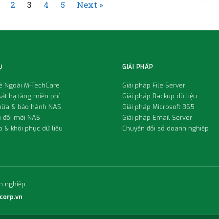
2
3
4
5
Next »
Ụ
GIẢI PHÁP
uê Ngoài M-TechCare
Giải pháp File Server
át hạ tầng miễn phí
Giải pháp Backup dữ liệu
hữa & bảo hành NAS
Giải pháp Microsoft 365
ũ đổi mới NAS
Giải pháp Email Server
 & khôi phục dữ liệu
Chuyển đổi số doanh nghiệp
h nghiệp.
corp.vn