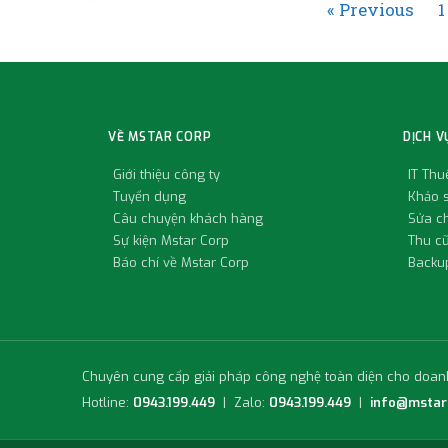
« Previous
1
VỀ MSTAR CORP
DỊCH V
Giới thiệu công ty
IT Th
Tuyển dụng
Khảo s
Câu chuyện khách hàng
Sửa c
Sự kiện Mstar Corp
Thu c
Báo chí về Mstar Corp
Backup
Chuyên cung cấp giải pháp công nghệ toàn diện cho doan
Hotline:
0943.199.449
| Zalo:
0943.199.449
|
info@mstar