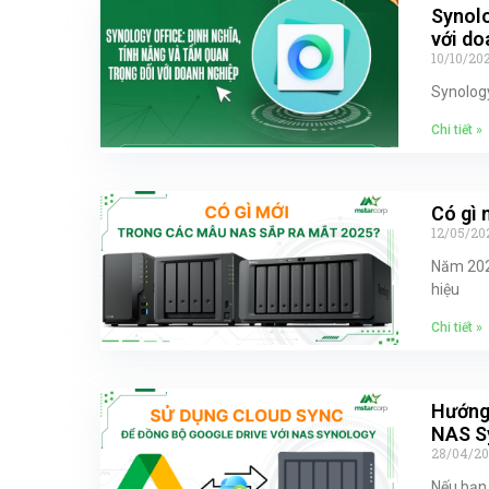
Synolo
với do
10/10/20
Synology
Chi tiết »
Có gì 
12/05/20
Năm 202
hiệu
Chi tiết »
Hướng 
NAS S
28/04/2
Nếu bạn 