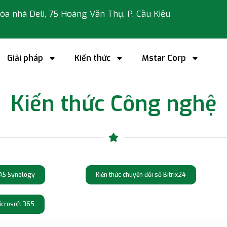
 tòa nhà Deli, 75 Hoàng Văn Thụ, P. Cầu Kiệu
Giải pháp
Kiến thức
Mstar Corp
Kiến thức Công nghệ
NAS Synology
Kiến thức chuyển đổi số Bitrix24
icrosoft 365