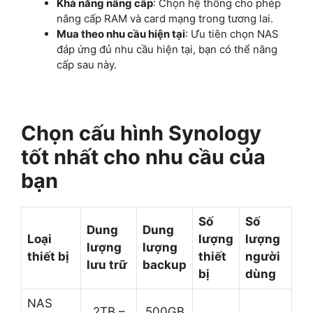
Khả năng nâng cấp
: Chọn hệ thống cho phép
nâng cấp RAM và card mạng trong tương lai.
Mua theo nhu cầu hiện tại
: Ưu tiên chọn NAS
đáp ứng đủ nhu cầu hiện tại, bạn có thể nâng
cấp sau này.
Chọn cấu hình Synology
tốt nhất cho nhu cầu của
bạn
Số
Số
Dung
Dung
Loại
lượng
lượng
lượng
lượng
thiết bị
thiết
người
lưu trữ
backup
bị
dùng
NAS
2TB –
500GB