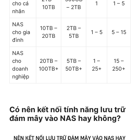
cho cá
1
1 – 5
10TB
– 2TB
nhân
NAS
10TB –
2TB –
cho gia
1 – 5
5 – 15
20TB
5TB
đình
NAS
cho
20TB –
5TB –
1 –
15 –
doanh
100TB+
50TB+
25+
250+
nghiệp
Có nên kết nối tính năng lưu trữ
đám mây vào NAS hay không?