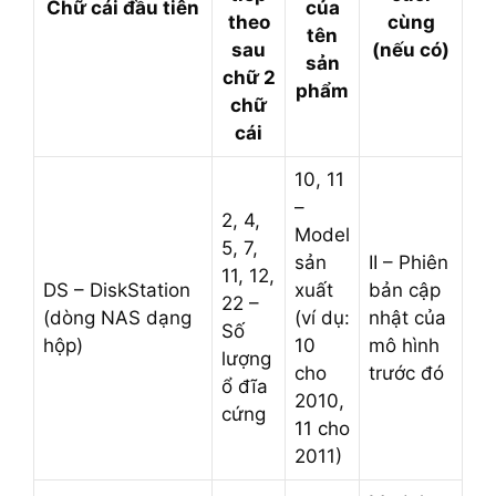
Chữ cái đầu tiên
của
theo
cùng
tên
sau
(nếu có)
sản
chữ 2
phẩm
chữ
cái
10, 11
–
2, 4,
Model
5, 7,
sản
II – Phiên
11, 12,
DS – DiskStation
xuất
bản cập
22 –
(dòng NAS dạng
(ví dụ:
nhật của
Số
hộp)
10
mô hình
lượng
cho
trước đó
ổ đĩa
2010,
cứng
11 cho
2011)