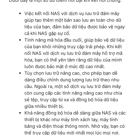
Dưới đây là một số ưu điểm nổi bật khi kết nối chúng:
Việc kết nối NAS với dịch vụ lưu trữ đám mây
giúp tạo thêm một bản sao lưu an toàn cho dữ
liệu của bạn, đảm bảo dữ liệu được bảo vệ ngay
cả khi NAS gặp sự cố.
Tính năng mã hóa đầu cuối, giúp bảo vệ dữ liệu
của bạn khỏi những truy cập trái phép. Khi kết
nối NAS với dịch vụ lưu trữ đám mây hỗ trợ mã
hóa, bạn có thể yên tâm rằng dữ liệu của mình
luôn được bảo mật ở mức độ cao nhất.
Tùy chọn lưu trữ nâng cao, cho phép bạn dễ
dàng điều chỉnh dung lượng lưu trữ theo nhu
cầu. Ngoài ra, một số dịch vụ lưu trữ đám mây
còn cung cấp các tính năng nâng cao như chia
sẻ tệp, truy cập từ xa và đồng bộ hóa dữ liệu
giữa nhiều thiết bị.
Khả năng đồng bộ hóa dễ dàng giữa NAS và các
thiết bị khác như máy tính xách tay, máy tính
bảng và điện thoại thông minh. Nhờ vậy, bạn có
thể truy cập dữ liệu mới nhất mọi lúc mọi nơi.