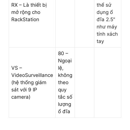
RX – Là thiết bị
thể sử
mở rộng cho
dụng ổ
RackStation
đĩa 2.5″
như máy
tính xách
tay
80 –
Ngoại
VS –
lệ,
VideoSurveillance
không
(hệ thống giám
theo
sát với 9 IP
quy
camera)
tắc số
lượng
ổ đĩa