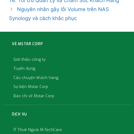
Tế: Tối Ưu Quản Lý và Chăm Sóc Khách Hàng
Nguyên nhân gây lỗi Volume trên NAS
Synology và cách khắc phục
VỀ MSTAR CORP
Giới thiệu công ty
Tuyển dụng
Câu chuyện khách hàng
Sự kiện Mstar Corp
Báo chí về Mstar Corp
DỊCH VỤ
IT Thuê Ngoài M-TechCare