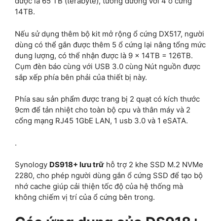
được là 65 TB (terabyte), tương đương với 4 ổ cứng
14TB.
Nếu sử dụng thêm bộ kit mở rộng ổ cứng DX517, người
dùng có thể gắn được thêm 5 ổ cứng lại nâng tổng mức
dung lượng, có thể nhận được là 9 x 14TB = 126TB.
Cụm đèn báo cùng với USB 3.0 cùng Nút nguồn được
sắp xếp phía bên phải của thiết bị này.
Phía sau sản phẩm được trang bị 2 quạt có kích thước
9cm để tản nhiệt cho toàn bộ cpu và thân máy và 2
cổng mạng RJ45 1GbE LAN, 1 usb 3.0 và 1 eSATA.
.
Synology
DS918+ lưu trữ
hỗ trợ 2 khe SSD M.2 NVMe
2280, cho phép người dùng gắn ổ cứng SSD để tạo bộ
nhớ cache giúp cải thiện tốc độ của hệ thống mà
không chiếm vị trí của ổ cứng bên trong.