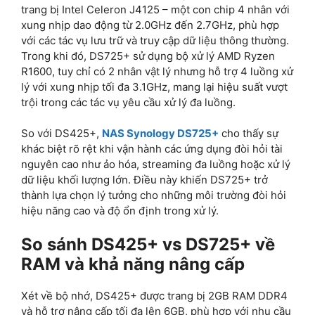
trang bị Intel Celeron J4125 – một con chip 4 nhân với
xung nhịp dao động từ 2.0GHz đến 2.7GHz, phù hợp
với các tác vụ lưu trữ và truy cập dữ liệu thông thường.
Trong khi đó, DS725+ sử dụng bộ xử lý AMD Ryzen
R1600, tuy chỉ có 2 nhân vật lý nhưng hỗ trợ 4 luồng xử
lý với xung nhịp tối đa 3.1GHz, mang lại hiệu suất vượt
trội trong các tác vụ yêu cầu xử lý đa luồng.
So với DS425+,
NAS Synology DS725+
cho thấy sự
khác biệt rõ rệt khi vận hành các ứng dụng đòi hỏi tài
nguyên cao như ảo hóa, streaming đa luồng hoặc xử lý
dữ liệu khối lượng lớn. Điều này khiến DS725+ trở
thành lựa chọn lý tưởng cho những môi trường đòi hỏi
hiệu năng cao và độ ổn định trong xử lý.
So sánh DS425+ vs DS725+ về
RAM và khả năng nâng cấp
Xét về bộ nhớ, DS425+ được trang bị 2GB RAM DDR4
và hỗ trợ nâng cấp tối đa lên 6GB, phù hợp với nhu cầu