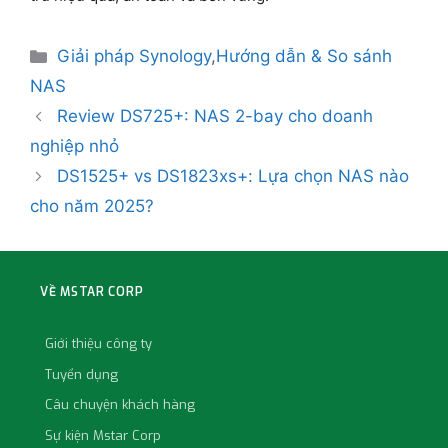
Giải pháp Synology
,
Hướng dẫn & So sánh
NAS
Review DS725+: NAS 2-bay cho doanh
nghiệp nhỏ
DS1525+ vs DS1823xs+: Lựa chọn NAS nào
cho năm 2025?
VỀ MSTAR CORP
Giới thiệu công ty
Tuyển dụng
Câu chuyện khách hàng
Sự kiện Mstar Corp