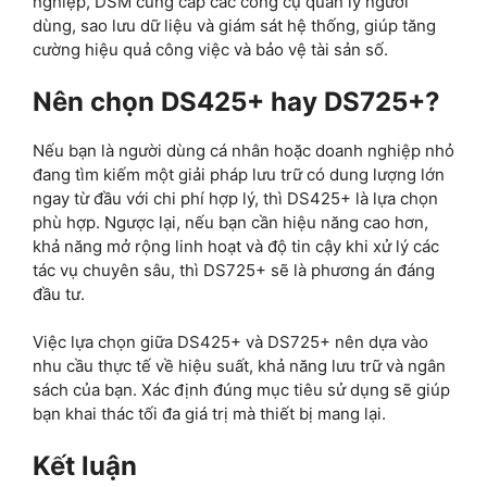
nghiệp, DSM cung cấp các công cụ quản lý người
dùng, sao lưu dữ liệu và giám sát hệ thống, giúp tăng
cường hiệu quả công việc và bảo vệ tài sản số.
Nên chọn DS425+ hay DS725+?
Nếu bạn là người dùng cá nhân hoặc doanh nghiệp nhỏ
đang tìm kiếm một giải pháp lưu trữ có dung lượng lớn
ngay từ đầu với chi phí hợp lý, thì DS425+ là lựa chọn
phù hợp. Ngược lại, nếu bạn cần hiệu năng cao hơn,
khả năng mở rộng linh hoạt và độ tin cậy khi xử lý các
tác vụ chuyên sâu, thì DS725+ sẽ là phương án đáng
đầu tư.
Việc lựa chọn giữa DS425+ và DS725+ nên dựa vào
nhu cầu thực tế về hiệu suất, khả năng lưu trữ và ngân
sách của bạn. Xác định đúng mục tiêu sử dụng sẽ giúp
bạn khai thác tối đa giá trị mà thiết bị mang lại.
Kết luận