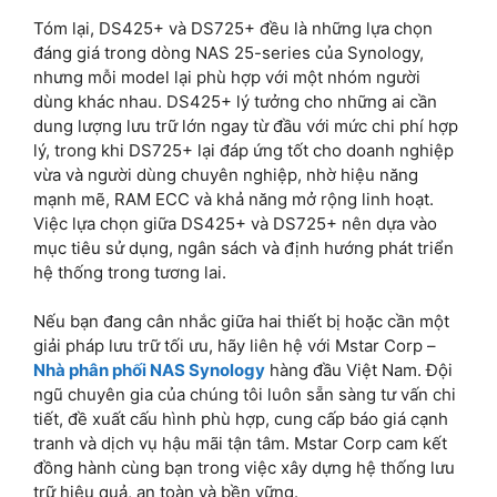
Tóm lại, DS425+ và DS725+ đều là những lựa chọn
đáng giá trong dòng NAS 25-series của Synology,
nhưng mỗi model lại phù hợp với một nhóm người
dùng khác nhau. DS425+ lý tưởng cho những ai cần
dung lượng lưu trữ lớn ngay từ đầu với mức chi phí hợp
lý, trong khi DS725+ lại đáp ứng tốt cho doanh nghiệp
vừa và người dùng chuyên nghiệp, nhờ hiệu năng
mạnh mẽ, RAM ECC và khả năng mở rộng linh hoạt.
Việc lựa chọn giữa DS425+ và DS725+ nên dựa vào
mục tiêu sử dụng, ngân sách và định hướng phát triển
hệ thống trong tương lai.
Nếu bạn đang cân nhắc giữa hai thiết bị hoặc cần một
giải pháp lưu trữ tối ưu, hãy liên hệ với Mstar Corp –
Nhà phân phối NAS Synology
hàng đầu Việt Nam. Đội
ngũ chuyên gia của chúng tôi luôn sẵn sàng tư vấn chi
tiết, đề xuất cấu hình phù hợp, cung cấp báo giá cạnh
tranh và dịch vụ hậu mãi tận tâm. Mstar Corp cam kết
đồng hành cùng bạn trong việc xây dựng hệ thống lưu
trữ hiệu quả, an toàn và bền vững.