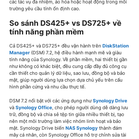
các tác vụ đa nhiệm, ảo hóa hoặc hoạt động trong môi
trường yêu cầu tính ổn định cao.
So sánh DS425+ vs DS725+ về
tính năng phần mềm
Cả DS425+ và DS725+ đều vận hành trên
DiskStation
Manager
(DSM) 7.2, hệ điều hành mạnh mẽ và giàu
tính năng của Synology. Về phần mềm, hai thiết bị gần
như không có khác biệt, đều cung cấp đầy đủ công cụ
cần thiết cho quản lý dữ liệu, sao lưu, đồng bộ và bảo
mật, giúp người dùng lựa chọn dựa chủ yếu trên cấu
hình phần cứng và nhu cầu thực tế.
DSM 7.2 nổi bật với các ứng dụng như
Synology Drive
và
Synology Office
, cho phép người dùng dễ dàng lưu
trữ, đồng bộ và chia sẻ tệp tin giữa nhiều thiết bị, tạo
nên một môi trường làm việc nhóm linh hoạt và bảo
mật. Synology Drive biến
NAS Synology
thành đám
mây cá nhân, còn Synology Office hỗ trợ chỉnh sửa tài