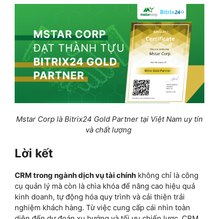
Mstar Corp là Bitrix24 Gold Partner tại Việt Nam uy tín
và chất lượng
Lời kết
CRM trong ngành dịch vụ tài chính
không chỉ là công
cụ quản lý mà còn là chìa khóa để nâng cao hiệu quả
kinh doanh, tự động hóa quy trình và cải thiện trải
nghiệm khách hàng. Từ việc cung cấp cái nhìn toàn
diện đến dự đoán xu hướng và tối ưu chiến lược, CRM
là giải pháp toàn diện giúp các doanh nghiệp tài chính
duy trì lợi thế cạnh tranh. Mstar Corp – đối tác đồng
hành đáng tin cậy trong hành trình phát triển của
doanh nghiệp bạn.
Bitrix24 CRM & Workspace
,
Giải pháp Phần
mềm
3 giải pháp lưu trữ dữ liệu cá nhân an toàn
và hiệu quả