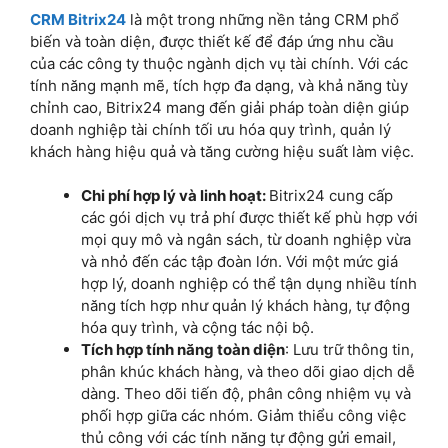
mọi quy mô và ngân sách, từ doanh nghiệp vừa
và nhỏ đến các tập đoàn lớn. Với một mức giá
hợp lý, doanh nghiệp có thể tận dụng nhiều tính
năng tích hợp như quản lý khách hàng, tự động
hóa quy trình, và cộng tác nội bộ.
Tích hợp tính năng toàn diện
: Lưu trữ thông tin,
phân khúc khách hàng, và theo dõi giao dịch dễ
dàng. Theo dõi tiến độ, phân công nhiệm vụ và
phối hợp giữa các nhóm. Giảm thiểu công việc
thủ công với các tính năng tự động gửi email,
thông báo và tạo báo cáo. Tích hợp công cụ
chat, gọi video, và chia sẻ tài liệu trực tiếp trong
hệ thống.
Khả năng tích hợp vượt trội:
Kết nối liền mạch
với các công cụ như kế toán, phần mềm quản lý
tài chính hoặc ERP. Bitrix24 hỗ trợ tích hợp với
email, mạng xã hội, chatbot và các công cụ tiếp
thị trực tuyến để tăng hiệu quả giao tiếp và
quản lý khách hàng. Doanh nghiệp có thể xây
dựng thêm các tính năng tùy chỉnh hoặc tích
hợp với các phần mềm khác thông qua API của