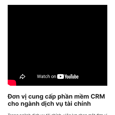
Đơn vị cung cấp phần mềm CRM
cho ngành dịch vụ tài chính
Trong ngành dịch vụ tài chính, việc lựa chọn một đơn vị
cung cấp phần mềm CRM uy tín và chuyên nghiệp là
yếu tố quan trọng để đảm bảo hiệu quả quản lý và chất
lượng dịch vụ.
Mstar Corp
là một trong những đơn vị
hàng đầu cung cấp
giải pháp chuyển đổi số sử dụng
nền tảng Bitrix24
cho ngành dịch vụ tài chính, đáp ứng
đầy đủ nhu cầu quản lý và tối ưu hóa trải nghiệm khách
hàng.
Với vai trò là
Bitrix24 Gold Partner tại Việt Nam
,
Mstar Corp là một lựa chọn đáng tin cậy với nhiều lợi
thế nổi bật: