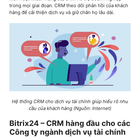
Hệ thống CRM cho dịch vụ tài chính giúp hiểu rõ nhu
cầu của khách hàng
(Nguồn: Internet)
Bitrix24 – CRM hàng đầu cho các
Công ty ngành dịch vụ tài chính
CRM Bitrix24
là một trong những nền tảng CRM phổ
biến và toàn diện, được thiết kế để đáp ứng nhu cầu
của các công ty thuộc ngành dịch vụ tài chính. Với các
tính năng mạnh mẽ, tích hợp đa dạng, và khả năng tùy
chỉnh cao, Bitrix24 mang đến giải pháp toàn diện giúp
doanh nghiệp tài chính tối ưu hóa quy trình, quản lý
khách hàng hiệu quả và tăng cường hiệu suất làm việc.
Chi phí hợp lý và linh hoạt:
Bitrix24 cung cấp
các gói dịch vụ trả phí được thiết kế phù hợp với