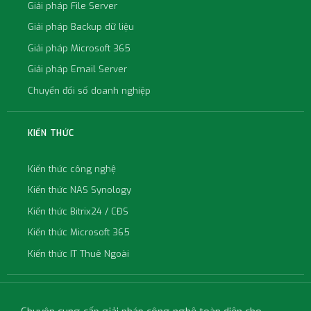
Kiến thức công nghệ
Kiến thức NAS Synology
Kiến thức Bitrix24 / CĐS
Kiến thức Microsoft 365
Kiến thức IT Thuê Ngoài
Chuyên cung cấp giải pháp công nghệ toàn diện cho
doanh nghiệp.
Hotline:
0943.199.449
| Zalo:
0943.199.449
|
info@mstarcorp.vn
© 2008 – 2026 Mstar Corp. Bảo lưu mọi quyền. |
Chính
sách bán hàng
|
Bảo hành & bảo trì
|
Bảo mật
|
Thanh
toán