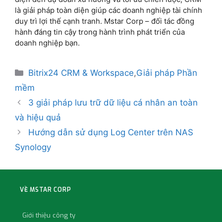
Hướng dẫn sử dụng Log Center trên NAS
Synology
VỀ MSTAR CORP
Giới thiệu công ty
Tuyển dụng
Câu chuyện khách hàng
Sự kiện Mstar Corp
Báo chí về Mstar Corp
DỊCH VỤ
IT Thuê Ngoài M-TechCare