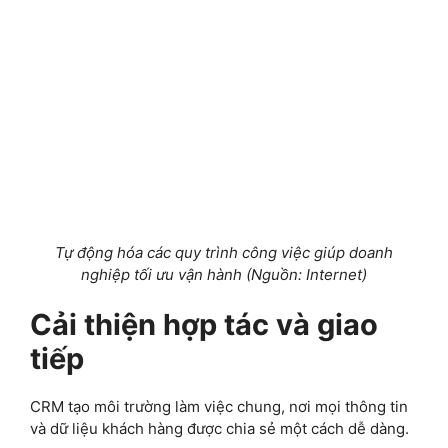
Tự động hóa các quy trình công việc giúp doanh
nghiệp tối ưu vận hành
(Nguồn: Internet)
Cải thiện hợp tác và giao
tiếp
CRM tạo môi trường làm việc chung, nơi mọi thông tin
và dữ liệu khách hàng được chia sẻ một cách dễ dàng.
Tận dụng để phân tích và
báo cáo
CRM cung cấp các báo cáo tài chính, doanh số, hoặc
hiệu suất làm việc theo thời gian thực. Từ hành vi đến
giá trị giao dịch, CRM giúp doanh nghiệp hiểu rõ khách
hàng và đưa ra các chiến lược tối ưu. Sử dụng AI và dữ
liệu lớn (Big Data), CRM giúp dự đoán các cơ hội kinh
doanh hoặc rủi ro tiềm ẩn.