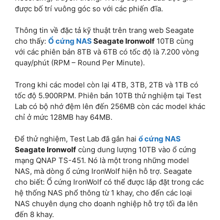
được bố trí vuông góc so với các phiến đĩa.
Thông tin về đặc tả kỹ thuật trên trang web Seagate
cho thấy:
Ổ cứng NAS
Seagate Ironwolf
10TB cùng
với các phiên bản 8TB và 6TB có tốc độ là 7.200 vòng
quay/phút (RPM – Round Per Minute).
Trong khi các model còn lại 4TB, 3TB, 2TB và 1TB có
tốc độ 5.900RPM. Phiên bản 10TB thử nghiệm tại Test
Lab có bộ nhớ đệm lên đến 256MB còn các model khác
chỉ ở mức 128MB hay 64MB.
Để thử nghiệm, Test Lab đã gắn hai
ổ cứng NAS
Seagate Ironwolf
cùng dung lượng 10TB vào ổ cứng
mạng QNAP TS-451. Nó là một trong những model
NAS, mà dòng ổ cứng IronWolf hiện hỗ trợ. Seagate
cho biết: Ổ cứng IronWolf có thể được lắp đặt trong các
hệ thống NAS phổ thông từ 1 khay, cho đến các loại
NAS chuyên dụng cho doanh nghiệp hỗ trợ tối đa lên
đến 8 khay.