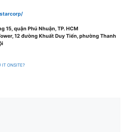
starcorp/
ờng 15, quận Phú Nhuận, TP. HCM
 Tower, 12 đường Khuất Duy Tiến, phường Thanh
ội
 IT ONSITE?