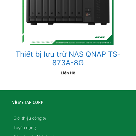
Thiết bị lưu trữ NAS QNAP TS-
873A-8G
Liên Hệ
VỀ MSTAR CORP
Giới thiệu công ty
Tuyển dụng