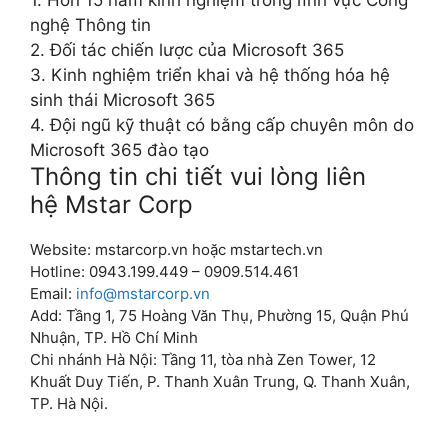
1.
Hơn 15 năm kinh nghiệm trong lĩnh vực Công
nghệ Thông tin
2.
Đối tác chiến lược của Microsoft 365
3.
Kinh nghiệm triển khai và hệ thống hóa hệ
sinh thái Microsoft 365
4.
Đội ngũ kỹ thuật có bằng cấp chuyên môn do
Microsoft 365 đào tạo
Thông tin chi tiết vui lòng liên
hệ
Mstar Corp
Website: mstarcorp.vn hoặc mstartech.vn
Hotline: ‭0943.199.449 – ‭0909.514.461
Email:
info@mstarcorp.vn
Add: Tầng 1, 75 Hoàng Văn Thụ, Phường 15, Quận Phú
Nhuận, TP. Hồ Chí Minh
Chi nhánh Hà Nội: Tầng 11, tòa nhà Zen Tower, 12
Khuất Duy Tiến, P. Thanh Xuân Trung, Q. Thanh Xuân,
TP. Hà Nội.