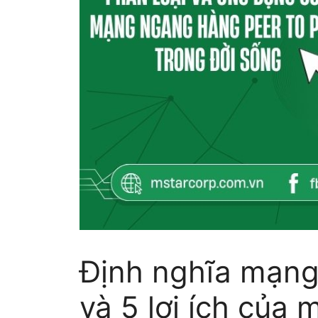
Định nghĩa mạng 
và 5 lợi ích của