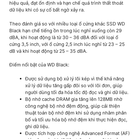
hiệu quả, đạt ổn định và hạn chế quá trình thất thoát
dữ liệu khi có sự cố bất ngờ xảy ra.
Theo đánh giá so với nhiều loại ổ cứng khác SSD WD
Black hạn chế tiếng ồn trong lúc nghỉ xuống còn 29
dBA, khi hoạt động là từ 30 – 36 dBA đối với loại ổ
cứng 3,5 inch, với ổ cứng 2,5 inch lúc nghỉ từ 23 – 25
dB và khi hoạt động từ 25 – 35 dBA.
Điểm nổi bật của WD Black:
Được sử dụng bộ xử lý lõi kép vì thế khả năng
xử lý dữ liệu tăng gấp đôi so với lõi đơn, giúp
người dùng tối đa hóa tốc độ đọc và ghi dữ liệu.
Bộ nhớ cache DRAM gia tăng lên 128MB nhờ
công nghệ bộ nhớ đệm động, giúp cải thiện
thuật toán bộ nhớ đệm khi sử dụng nhằm phân
bổ và tối ưu hóa bộ nhớ đệm khi thực hiện đọc,
ghi dữ liệu.
Được tích hợp công nghệ Advanced Format (AF)