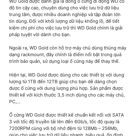
WD Gold được đánh giá là dòng ổ cứng di động WD có
độ tin cậy cao, chuyên dùng cho việc lưu trữ dữ liệu
trung tâm, được nhiều doanh nghiệp và tập đoàn lớn
tin dùng. Đối với khối lượng dữ liệu khổng lồ, để tiết
kiệm chi phí cho việc lưu trữ thì WD Gold chính là giải
pháp tuyệt vời dành cho bạn.
Ngoài ra, WD Gold còn hỗ trợ máy chủ dùng thùng máy
dạng rackmount, đây chính là điểm nổi bật trong quá
trình bảo quản, sử dụng loại ổ cứng này để thay thế.
Hiện tại, WD Gold được dùng cho các thiết bị với dung
lượng từ 1TB đến 12TB giúp cho bạn dễ dàng chọn
được ổ cứng với dung lượng phù hợp. Sản phẩm được
thiết kế với kích thước 3,5 inch dùng cho các máy chủ,
PC,…
Ổ cứng WD Gold được thiết kế chuẩn kết nối với SATA
3 với tốc độ truyền tải lên đến 6Gb/s, tốc độ quay là
7200RPM cùng với bộ nhớ đệm từ 128Mb – 256Mb,
giúp cho việc lưu trữ dữ liệu nhanh, hiệu quả, ổn định,