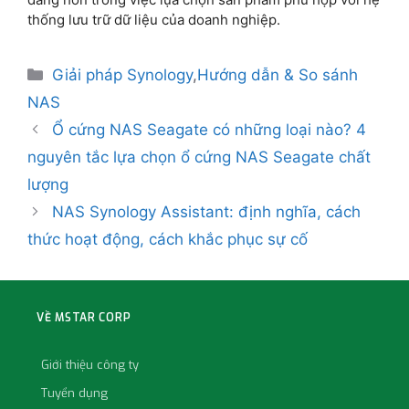
thống lưu trữ dữ liệu của doanh nghiệp.
Giải pháp Synology
,
Hướng dẫn & So sánh
NAS
Ổ cứng NAS Seagate có những loại nào? 4
nguyên tắc lựa chọn ổ cứng NAS Seagate chất
lượng
NAS Synology Assistant: định nghĩa, cách
thức hoạt động, cách khắc phục sự cố
VỀ MSTAR CORP
Giới thiệu công ty
Tuyển dụng