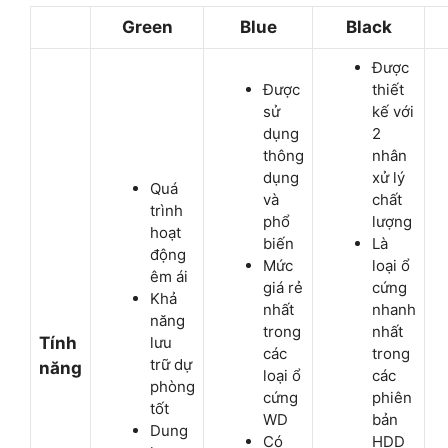
Green
Blue
Black
Được
Được
thiết
sử
kế với
dụng
2
thông
nhân
dụng
xử lý
Quá
và
chất
trình
phổ
lượng
hoạt
biến
Là
động
Mức
loại ổ
êm ái
giá rẻ
cứng
Khả
nhất
nhanh
năng
trong
nhất
Tính
lưu
các
trong
trữ dự
năng
loại ổ
các
phòng
cứng
phiên
tốt
WD
bản
Dung
Có
HDD