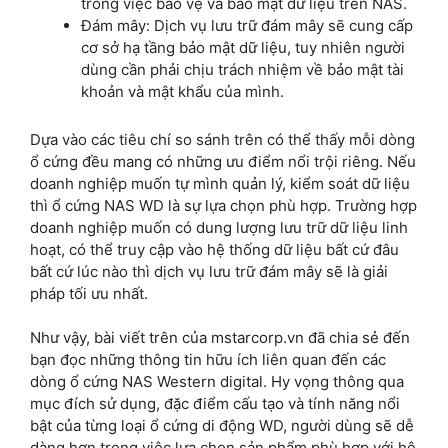
trong việc bảo vệ và bảo mật dữ liệu trên NAS.
Đám mây: Dịch vụ lưu trữ đám mây sẽ cung cấp
cơ sở hạ tầng bảo mật dữ liệu, tuy nhiên người
dùng cần phải chịu trách nhiệm về bảo mật tài
khoản và mật khẩu của mình.
Dựa vào các tiêu chí so sánh trên có thể thấy mỗi dòng
ổ cứng đều mang có những ưu điểm nổi trội riêng. Nếu
doanh nghiệp muốn tự mình quản lý, kiểm soát dữ liệu
thì ổ cứng NAS WD là sự lựa chọn phù hợp. Trường hợp
doanh nghiệp muốn có dung lượng lưu trữ dữ liệu linh
hoạt, có thể truy cập vào hệ thống dữ liệu bất cứ đâu
bất cứ lúc nào thì dịch vụ lưu trữ đám mây sẽ là giải
pháp tối ưu nhất.
Như vậy, bài viết trên của mstarcorp.vn đã chia sẻ đến
bạn đọc những thông tin hữu ích liên quan đến các
dòng ổ cứng NAS Western digital. Hy vọng thông qua
mục đích sử dụng, đặc điểm cấu tạo và tính năng nổi
bật của từng loại ổ cứng di động WD, người dùng sẽ dễ
dàng hơn trong việc lựa chọn sản phẩm phù hợp với hệ