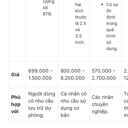
lượng
hai
Có sự
tới
kích
ổn
6TB.
thước
định
là 2.5
trong
và
quá
3.5
trình
inch.
sử
dụng.
699.000 –
800.000 –
570.000 –
2
Giá
1.500.000
6.200.000
2.700.000
1
Người dùng
Cá nhân có
T
Phù
Các nhân
có nhu cầu
nhu cầu sử
c
hợp
chuyên
lưu trữ dự
dụng cơ
t
với
nghiệp.
phòng.
bản
m