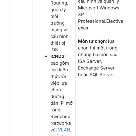
cấu hình và quản lý
Routing,
Microsoft Windows
quản lý
XP
môi
Professional.Elective
trường
exam.
mạng và
cấu hình
Môn tự chọn:
lựa
thiết bị
chọn thi một trong
iOS.
những ba môn sau:
ICND2:
ISA Server,
bao gồm
Exchange Server
các kiến
hoặc SQL Server.
thức về
việc lựa
chọn
đường
dẫn IP, mở
rộng
Switched
Networks
với
VLAN
,