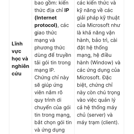
bao gồm: kiến
các kiến thức và
thức địa chỉ
IP
kỹ năng về các
(Internet
giải pháp kỹ thuật
protocol)
, các
của Microsoft như
g
iao thức
là khả năng vận
mạng và
hành, bảo trì, cài
Lĩnh
phương thức
đặt hệ thống
vực
dùng để truyền
mạng, hệ điều
học và
tải gói tin trong
hành (Window) và
nghiên
mạng IP.
các ứng dụng của
cứu
Chứng chỉ này
Microsoft. Đặc
sẽ giúp ứng
biệt, chứng chỉ
viên nắm rõ
này còn chú trọng
quy trình di
vào việc quản lý
chuyển của gói
cả hệ thống máy
tin trong mạng,
chủ (server) và
bắt chọn gói tin
máy trạm (client).
và ứng dụng