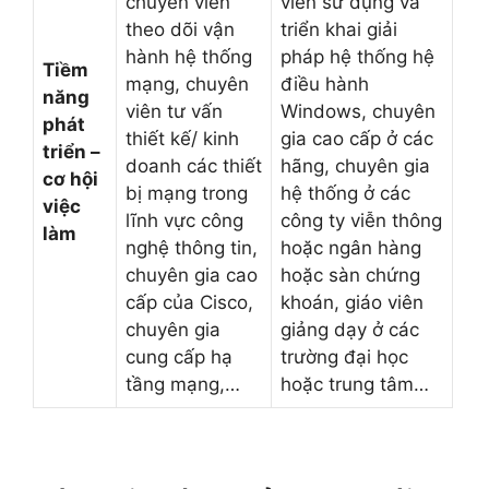
chuyên viên
viên sử dụng và
theo dõi vận
triển khai giải
hành hệ thống
pháp hệ thống hệ
Tiềm
mạng, chuyên
điều hành
năng
viên tư vấn
Windows, chuyên
phát
thiết kế/ kinh
gia cao cấp ở các
triển –
doanh các thiết
hãng, chuyên gia
cơ hội
bị mạng trong
hệ thống ở các
việc
lĩnh vực công
công ty viễn thông
làm
nghệ thông tin,
hoặc ngân hàng
chuyên gia cao
hoặc sàn chứng
cấp của Cisco,
khoán, giáo viên
chuyên gia
giảng dạy ở các
cung cấp hạ
trường đại học
tầng mạng,…
hoặc trung tâm…