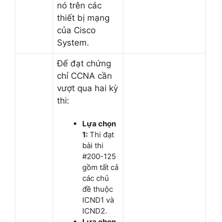
nó trên các
thiết bị mạng
của Cisco
System.
Để đạt chứng
chỉ CCNA cần
vượt qua hai kỳ
thi:
Lựa chọn
1:
Thi đạt
bài thi
#200-125
gồm tất cả
các chủ
đề thuộc
ICND1 và
ICND2.
Lựa chọn