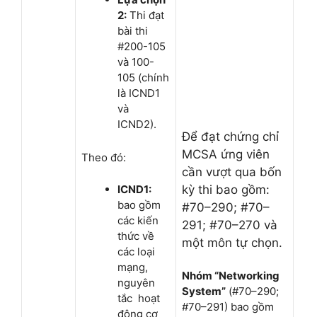
2:
Thi đạt
bài thi
#200-105
và 100-
105 (chính
là ICND1
và
ICND2).
Để đạt chứng chỉ
MCSA ứng viên
Theo đó:
cần vượt qua bốn
ICND1:
kỳ thi bao gồm:
bao gồm
#70–290; #70–
các kiến
291; #70–270 và
thức về
một môn tự chọn.
các loại
mạng,
Nhóm “Networking
nguyên
System”
(#70–290;
tắc hoạt
#70–291) bao gồm
động cơ