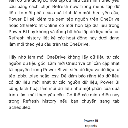
vẫn có thể đồng bộ hóa tập dữ liệu của mình theo yêu
cầu bằng cách chọn Refresh now trong menu tập dữ
liệu. Là một phần của quá trình làm mới theo yêu cầu,
Power BI sẽ kiểm tra xem tệp nguồn trên OneDrive
hoặc SharePoint Online có mới hơn tập dữ liệu trong
Power BI hay không và đồng bộ hóa tập dữ liệu nếu có.
Refresh history liệt kê các hoạt động này dưới dạng
làm mới theo yêu cầu trên tab OneDrive.
Hãy nhớ làm mới OneDrive không lấy dữ liệu từ các
nguồn dữ liệu gốc. Làm mới OneDrive chỉ cần cập nhật
tài nguyên trong Power BI với siêu dữ liệu và dữ liệu từ
tệp .pbix, .xlsx hoặc .csv. Để đảm bảo rằng tập dữ liệu
có dữ liệu mới nhất từ các nguồn dữ liệu, Power BI
cũng kích hoạt làm mới dữ liệu như một phần của quá
trình làm mới theo yêu cầu. Có thể xác minh điều này
trong Refresh history nếu bạn chuyển sang tab
Scheduled.