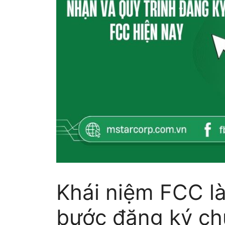
Khái niệm FCC là
bước đăng ký c