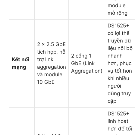
module
mở rộng
DS1525+
có lợi thế
truyền dữ
2 x 2,5 GbE
liệu nội bộ
tích hợp, hỗ
2 cổng 1
nhanh
Kết nối
trợ link
GbE (Link
hơn, phục
mạng
aggregation
Aggregation)
vụ tốt hơn
và module
khi nhiều
10 GbE
người
dùng truy
cập
DS1525+
linh hoạt
hơn để tối