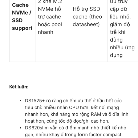
2 khe M.2
ưu truy
Cache
NVMe hỗ
Hỗ trợ SSD
cập dữ
NVMe /
trợ cache
cache (theo
liệu nhỏ,
SSD
hoặc pool
datasheet)
giảm độ
support
nhanh
trễ khi
dùng
nhiều ứng
dụng
Kết luận:
DS1525+ rõ ràng chiếm ưu thế ở hầu hết các
tiêu chí: nhiều nhân CPU hơn, kết nối mạng
nhanh hơn, khả năng mở rộng RAM và ổ đĩa linh
hoạt hơn, cùng tốc độ đọc/ghi cao hơn.
DS620slim vẫn có điểm mạnh nhờ thiết kế nhỏ
gọn, nhiều khay ổ trong form factor compact,