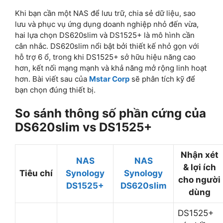
Khi bạn cần một NAS để lưu trữ, chia sẻ dữ liệu, sao
lưu và phục vụ ứng dụng doanh nghiệp nhỏ đến vừa,
hai lựa chọn DS620slim và DS1525+ là mô hình cần
cân nhắc. DS620slim nổi bật bởi thiết kế nhỏ gọn với
hỗ trợ 6 ổ, trong khi DS1525+ sở hữu hiệu năng cao
hơn, kết nối mạng mạnh và khả năng mở rộng linh hoạt
hơn. Bài viết sau của
Mstar Corp
sẽ phân tích kỹ để
bạn chọn đúng thiết bị.
So sánh thông số phần cứng của
DS620slim vs DS1525+
Nhận xét
NAS
NAS
& lợi ích
Tiêu chí
Synology
Synology
cho người
DS1525+
DS620slim
dùng
DS1525+