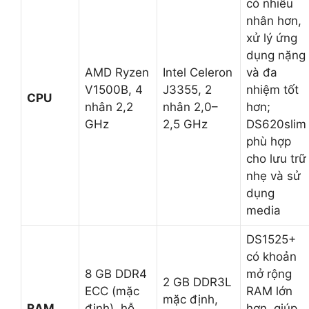
có nhiều
nhân hơn,
xử lý ứng
dụng nặng
AMD Ryzen
Intel Celeron
và đa
V1500B, 4
J3355, 2
nhiệm tốt
CPU
nhân 2,2
nhân 2,0–
hơn;
GHz
2,5 GHz
DS620slim
phù hợp
cho lưu trữ
nhẹ và sử
dụng
media
DS1525+
có khoản
8 GB DDR4
mở rộng
2 GB DDR3L
ECC (mặc
RAM lớn
mặc định,
RAM
định), hỗ
hơn, giúp