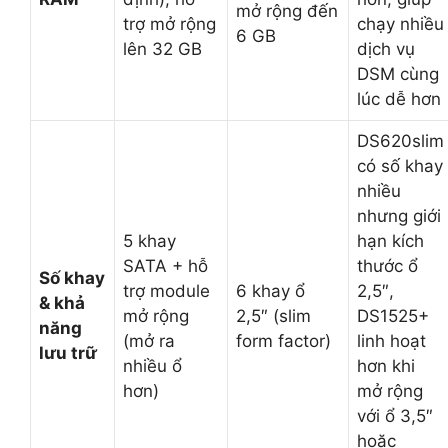
mở rộng đến
trợ mở rộng
chạy nhiều
6 GB
lên 32 GB
dịch vụ
DSM cùng
lúc dễ hơn
DS620slim
có số khay
nhiều
nhưng giới
5 khay
hạn kích
SATA + hỗ
thước ổ
Số khay
trợ module
6 khay ổ
2,5″,
& khả
mở rộng
2,5″ (slim
DS1525+
năng
(mở ra
form factor)
linh hoạt
lưu trữ
nhiều ổ
hơn khi
hơn)
mở rộng
với ổ 3,5″
hoặc