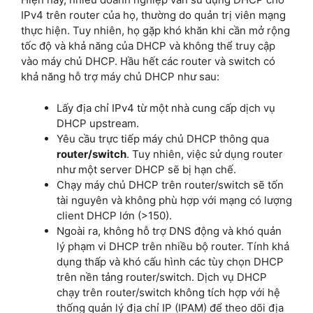
IPv4 trên router của họ, thường do quản trị viên mạng
thực hiện. Tuy nhiên, họ gặp khó khăn khi cần mở rộng
tốc độ và khả năng của DHCP và không thể truy cập
vào máy chủ DHCP. Hầu hết các router và switch có
khả năng hỗ trợ máy chủ DHCP như sau:
Lấy địa chỉ IPv4 từ một nhà cung cấp dịch vụ
DHCP upstream.
Yêu cầu trực tiếp máy chủ DHCP thông qua
router/switch
. Tuy nhiên, việc sử dụng router
như một server DHCP sẽ bị hạn chế.
Chạy máy chủ DHCP trên router/switch sẽ tốn
tài nguyên và không phù hợp với mạng có lượng
client DHCP lớn (>150).
Ngoài ra, không hỗ trợ DNS động và khó quản
lý phạm vi DHCP trên nhiều bộ router. Tính khả
dụng thấp và khó cấu hình các tùy chọn DHCP
trên nền tảng router/switch. Dịch vụ DHCP
chạy trên router/switch không tích hợp với hệ
thống quản lý địa chỉ IP (IPAM) để theo dõi địa