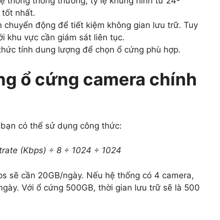
 hệ thống thông thường, tỷ lệ khung hình từ 24-
tốt nhất.
ện chuyển động để tiết kiệm không gian lưu trữ. Tuy
i khu vực cần giám sát liên tục.
thức tính dung lượng để chọn ổ cứng phù hợp.
ng ổ cứng camera chính
, bạn có thể sử dụng công thức:
trate (Kbps) ÷ 8 ÷ 1024 ÷ 1024
s sẽ cần 20GB/ngày. Nếu hệ thống có 4 camera,
gày. Với ổ cứng 500GB, thời gian lưu trữ sẽ là 500