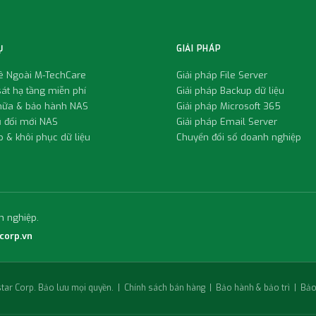
Ụ
GIẢI PHÁP
uê Ngoài M-TechCare
Giải pháp File Server
át hạ tầng miễn phí
Giải pháp Backup dữ liệu
hữa & bảo hành NAS
Giải pháp Microsoft 365
ũ đổi mới NAS
Giải pháp Email Server
 & khôi phục dữ liệu
Chuyển đổi số doanh nghiệp
h nghiệp.
corp.vn
ar Corp. Bảo lưu mọi quyền. |
Chính sách bán hàng
|
Bảo hành & bảo trì
|
Bảo