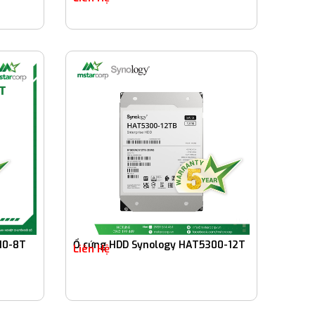
10-8T
Ổ cứng HDD Synology HAT5300-12T
Liên Hệ