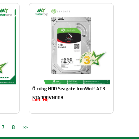
Ổ cứng HDD Seagate IronWolf 4TB
ST4000VN008
Liên Hệ
7
8
>>