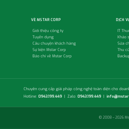
VỀ MSTAR CORP
DỊCH V
Giới thiệu công ty
IT Th
Tuyển dụng
Khảo s
Câu chuyện khách hàng
Sửa c
Sự kiện Mstar Corp
Thu c
Báo chí về Mstar Corp
Backup
Chuyên cung cấp giải pháp công nghệ toàn diện cho doan
Hotline:
0943.199.449
| Zalo:
0943.199.449
|
info@mstar
© 2008 – 2026 Mst