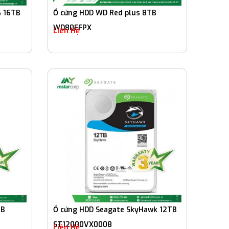
6 16TB
Ổ cứng HDD WD Red plus 8TB
WD80EFPX
Liên Hệ
TB
Ổ cứng HDD Seagate SkyHawk 12TB
ST12000VX0008
Liên Hệ