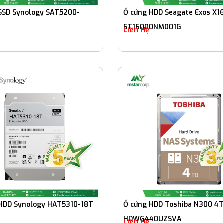
SSD Synology SAT5200-
Ổ cứng HDD Seagate Exos X1
ST16000NM001G
Liên Hệ
HDD Synology HAT5310-18T
Ổ cứng HDD Toshiba N300 4
HDWG440UZSVA
Liên Hệ