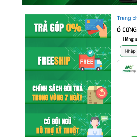
Trang c
Ổ CỨNG
Hãng s