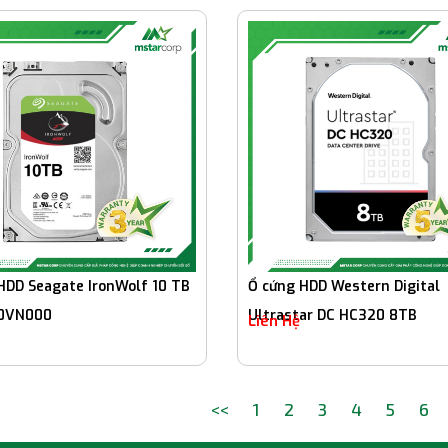
HDD Seagate IronWolf 10 TB
Ổ cứng HDD Western Digital
0VN000
Ultrastar DC HC320 8TB
Liên Hệ
<<
1
2
3
4
5
6