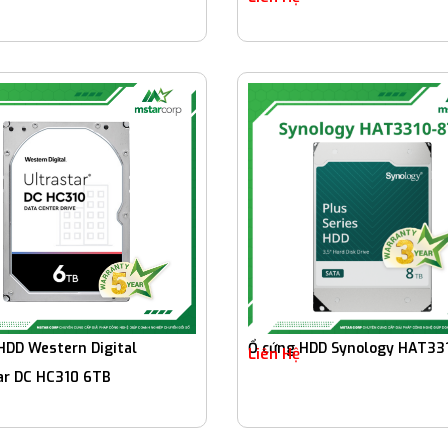
HDD Western Digital
Ổ cứng HDD Synology HAT33
Liên Hệ
ar DC HC310 6TB