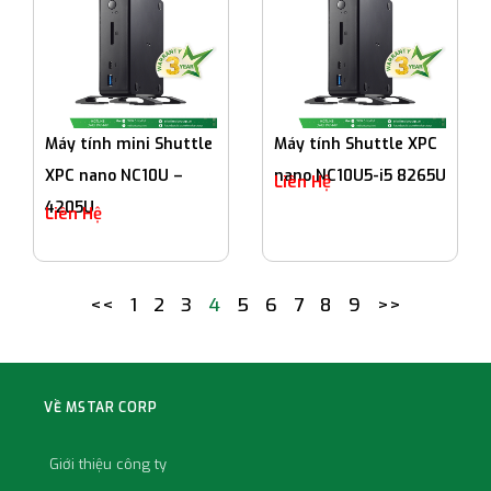
Máy tính mini Shuttle
Máy tính Shuttle XPC
XPC nano NC10U –
nano NC10U5-i5 8265U
Liên Hệ
4205U
Liên Hệ
<<
1
2
3
4
5
6
7
8
9
>>
VỀ MSTAR CORP
Giới thiệu công ty