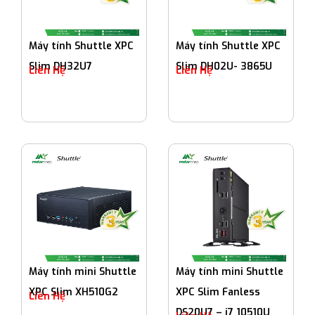
Máy tính Shuttle XPC
Máy tính Shuttle XPC
Slim DH32U7
Slim DH02U- 3865U
Liên Hệ
Liên Hệ
Máy tính mini Shuttle
Máy tính mini Shuttle
XPC Slim XH510G2
XPC Slim Fanless
Liên Hệ
DS20U7 – i7 10510U