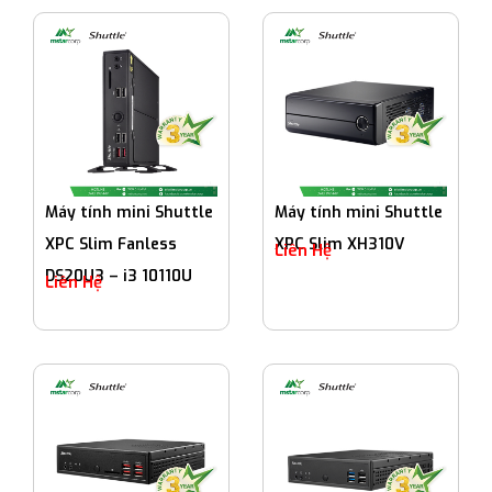
Máy tính mini Shuttle
Máy tính mini Shuttle
XPC Slim Fanless
XPC Slim XH310V
Liên Hệ
DS20U3 – i3 10110U
Liên Hệ