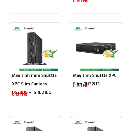
Liên Hệ
Máy tính mini Shuttle
Máy tính Shuttle XPC
XPC Slim Fanless
Slim DH32U3
Liên Hệ
DS20U5 – i5 10210U
Liên Hệ