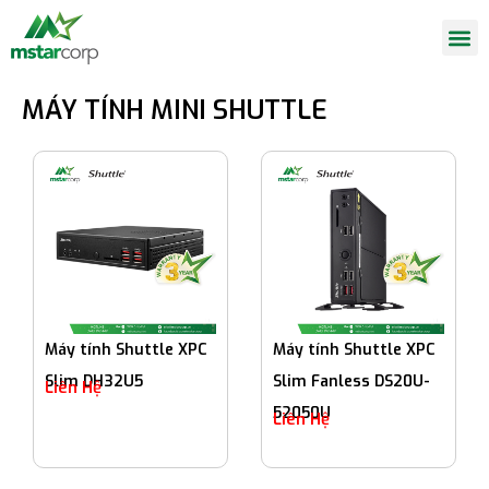
MÁY TÍNH MINI SHUTTLE
Máy tính Shuttle XPC
Máy tính Shuttle XPC
Slim DH32U5
Slim Fanless DS20U-
Liên Hệ
52050U
Liên Hệ