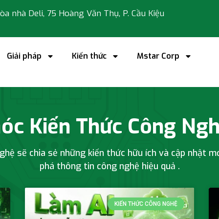
 tòa nhà Deli, 75 Hoàng Văn Thụ, P. Cầu Kiệu
Giải pháp
Kiến thức
Mstar Corp
nghệ
óc Kiến Thức Công Ng
hệ sẽ chia sẻ những kiến thức hữu ích và cập nhật m
phá thông tin công nghệ
hiệu quả
.
KIẾN THỨC CÔNG NGHỆ