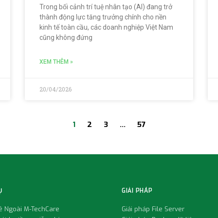
Trong bối cảnh trí tuệ nhân tạo (AI) đang trở
thành động lực tăng trưởng chính cho nền
kinh tế toàn cầu, các doanh nghiệp Việt Nam
cũng không đứng
XEM THÊM »
20/04/2026
1
2
3
…
57
Ụ
GIẢI PHÁP
uê Ngoài M-TechCare
Giải pháp File Server