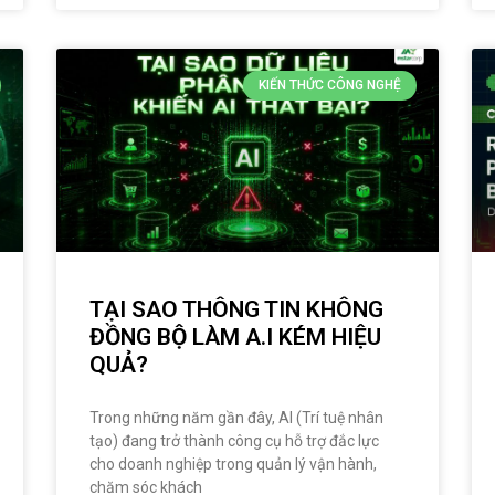
KIẾN THỨC CÔNG NGHỆ
TẠI SAO THÔNG TIN KHÔNG
ĐỒNG BỘ LÀM A.I KÉM HIỆU
QUẢ?
Trong những năm gần đây, AI (Trí tuệ nhân
tạo) đang trở thành công cụ hỗ trợ đắc lực
cho doanh nghiệp trong quản lý vận hành,
chăm sóc khách