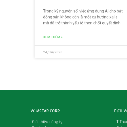
Trong kỷ nguyên số, việc ứng dụng AI cho bất
động sản không còn là một xu hướng xa lạ
mà đã trở thành yếu tố then chốt quyết định
XEM THÊM »
24/04/2026
VỀ MSTAR CORP
DỊCH V
Giới thiệu công ty
IT Th