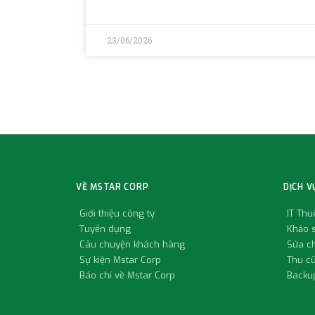
23/06/2026
VỀ MSTAR CORP
DỊCH V
Giới thiệu công ty
IT Th
Tuyển dụng
Khảo s
Câu chuyện khách hàng
Sửa c
Sự kiện Mstar Corp
Thu c
Báo chí về Mstar Corp
Backup